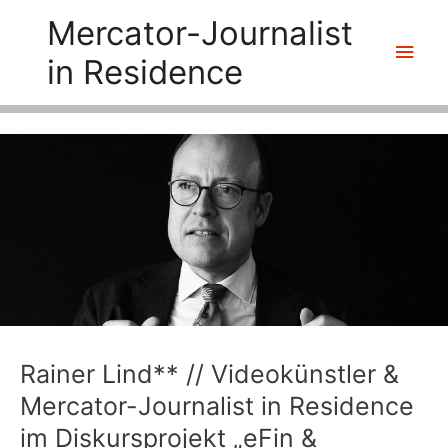
Zum
Mercator-Journalist
Inhalt
Hau
in Residence
springen
Rainer Lind** // Videokünstler &
Mercator-Journalist in Residence
im Diskursprojekt „eFin &